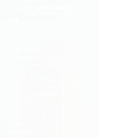
フルミスト：鼻の穴に噴霧するインフ
ルエンザワクチンです
特徴
★このワクチンは注射のワクチンと違
い、鼻やのどの粘膜にも免疫を付け、
インフルエンザになりにくくする効果
が期待できます。
小児の場合予防効果は従来の注射の
ワクチンと比較し同等以上と言われて
います。
★約半年から1年程度の効果が期待で
きます、1シーズン効果が持続するワ
クチンなので接種時期を気にする必要
はありません。
★弱毒化した生ワクチンですので、風
邪症状（鼻水、咳、のど痛）が起こる
可能性がわずかですがあります。
★蕁麻疹やアナフィラキシーのような