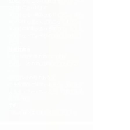
副反応が起こる可能性は他のワクチン
と同様にあり得ます。
★注射と違い痛みはありません。また
匂いや味もほとんど気になりません。
★年齢に制限がありますので、よくお
考えになってお子様の接種をご検討く
ださい。
接種対象者
2歳～19歳未満の方に1回接種
​ただし、次の方は接種をお控え下さ
い。
◎37度5分の熱のある方
◎免疫機能に異常があるか、免疫を抑
える薬（プレドニンなど）の処方を受
けている方
予約
電話あるいは直接ご来院ください。