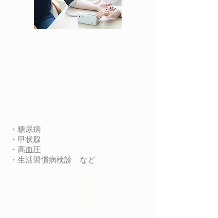
​内科
・糖尿病
・甲状腺
・高血圧
・生活習慣病検診 など