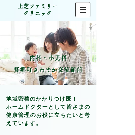
上芝ファミリー
クリニック
内科・小児科
箕郷町さわやか交流館前
地域密着のかかりつけ医！
ホームドクターとして皆さまの
健康管理の​お役に立ちたいと考
えています。