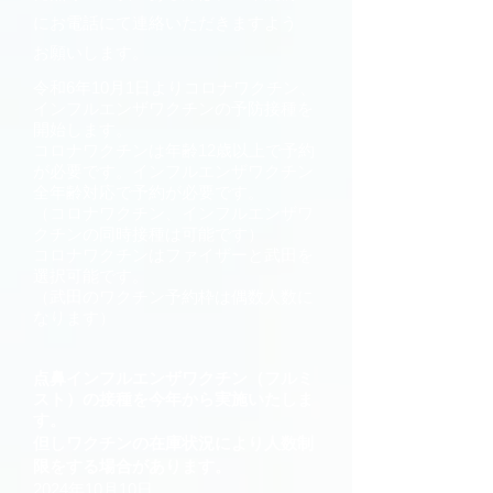
にお電話にて連絡いただきますよう
お願いします。
令和6年10月1日よりコロナワクチン、
インフルエンザワクチンの予防接種を
開始します。
コロナワクチンは年齢12歳以上で予約
が必要です。インフルエンザワクチン
全年齢対応で予約が必要です。
（コロナワクチン、インフルエンザワ
クチンの同時接種は可能です）
コロナワクチンはファイザーと武田を
選択可能です。
（武田のワクチン予約枠は偶数人数に
なります）
点鼻インフルエンザワクチン（フルミ
スト）の接種を今年から実施いたしま
す。
但しワクチンの在庫状況により人数制
限をする場合があります。
2024年10月10日