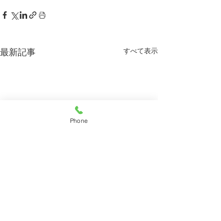
すべて表示
最新記事
Phone
診療時間変更のお知らせ
診療時間変更の
上芝ファミリークリニック
７月3日（金）午後の診療開
6月は保育園、小